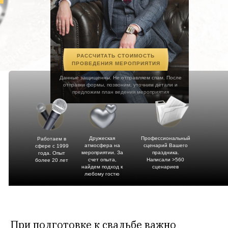
РАССЧИТАТЬ СТОИМОСТЬ
ПРОВЕДЕНИЯ МЕРОПРИЯТИЯ
Данные защищенны. Не отправляем спам. После
отправки формы, позвоним, уточним детали и
предложим план ведения мероприятия
Дружеская
Профессиональный
Работаем в
атмосфера на
сценарий Вашего
сфере с 1999
мероприятии. За
праздника.
года. Опыт
счет опыта,
Написали >560
более 20 лет
найдем подход к
сценариев
любому гостю
При
подготовке
к свадьбе важно