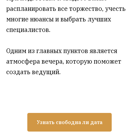
распланировать все торжество, учесть
многие нюансы и выбрать лучших
специалистов.
Одним из главных пунктов является
атмосфера вечера, которую поможет
создать ведущий.
ые данные.
олняем
рные песни
с диджеем и
соло
Узнать свободна ли дата