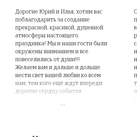
Дорогие Юрий и Илья, хотим вас
О
поблагодарить за создание
прекрасной, красивой, душевной
м
атмосферы настоящего
р
праздника! Мы и наши гости были
с
окружены вниманием и все
н
повеселились от души!!!
н
Желаем вам и дальше и дольше
н
нести свет вашей любви ко всем
п
нам, тем кого ещё ждут впереди
т
дорогие сердцу события.
ю
С любовью мы: Владимир и
г
Гертруда
А
п
и