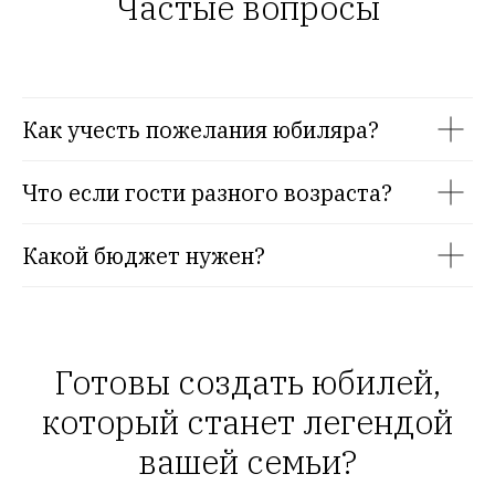
Частые вопросы
к
п
п
п
к
Как учесть пожелания юбиляра?
Д
Что если гости разного возраста?
р
д
Какой бюджет нужен?
н
п
в
Готовы создать юбилей,
в
м
который станет легендой
п
вашей семьи?
п